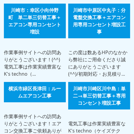
川崎市：幸区小向仲野
川崎市中原区中丸子：分
町 単二単三切替工事＋
電盤交換工事＋エアコン
エアコン専用コンセント
用専用コンセント増設工
増設
事
作業事例サイトへの訪問あ
この度は数あるHPのなかか
りがとうございます！(^^)
ら弊社にご用命くださり誠
電気工事は作業実績豊富な
にありがとうございます
K's techno（...
(^^)/初期対応・お見積り...
横浜市緑区長津田：ルー
川崎市川崎区川中島：単
ムエアコン工事
二→単三切替工事＋専用
コンセント増設工事
作業事例サイトへの訪問あ
りがとうございます！エア
電気工事は作業実績豊富な
コン交換工事ご依頼ありが
K's techno（ケイズテク