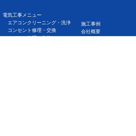
電気工事メニュー
エアコンクリーニング・洗浄
施工事例
コンセント修理・交換
会社概要
スイッチ修理、交換
お問い合わせ
ブレーカー修理・交換
よくあるご質問
単相３線式切替工事
プライバシーポリシー
エアコン修理・取付
ホーム
照明器具の修理・交換
換気扇交換
インターホンの修理、交換
テレビアンテナの修理・取付
漏電調査、漏電修理
LAN配線、電気配線工事
防犯カメラ
業務用エアコン交換・取付・修理
4K・8K受信工事