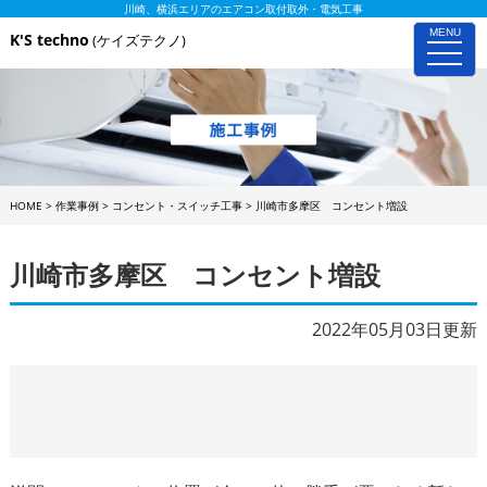
川崎、横浜エリアのエアコン取付取外・電気工事
MENU
K'S techno
(ケイズテクノ)
toggle
naviga
HOME
>
作業事例
>
コンセント・スイッチ工事
>
川崎市多摩区 コンセント増設
川崎市多摩区 コンセント増設
2022年05月03日更新