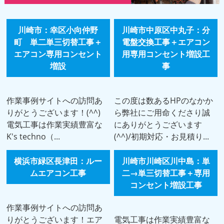
川崎市：幸区小向仲野
川崎市中原区中丸子：分
町 単二単三切替工事＋
電盤交換工事＋エアコン
エアコン専用コンセント
用専用コンセント増設工
増設
事
作業事例サイトへの訪問あ
この度は数あるHPのなかか
りがとうございます！(^^)
ら弊社にご用命くださり誠
電気工事は作業実績豊富な
にありがとうございます
K's techno（...
(^^)/初期対応・お見積り...
横浜市緑区長津田：ルー
川崎市川崎区川中島：単
ムエアコン工事
二→単三切替工事＋専用
コンセント増設工事
作業事例サイトへの訪問あ
りがとうございます！エア
電気工事は作業実績豊富な