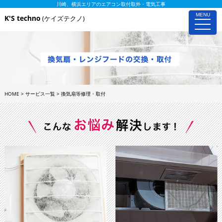
川崎、横浜エリアのエアコン取付取外・電気工事
MENU
K'S techno
(ケイズテクノ)
toggle
naviga
HOME
>
サービス一覧
>
換気扇等修理・取付