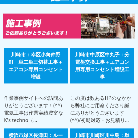
川崎市：幸区小向仲野
川崎市中原区中丸子：分
町 単二単三切替工事＋
電盤交換工事＋エアコン
エアコン専用コンセント
用専用コンセント増設工
増設
事
作業事例サイトへの訪問あ
この度は数あるHPのなかか
りがとうございます！(^^)
ら弊社にご用命くださり誠
電気工事は作業実績豊富な
にありがとうございます
K's techno（...
(^^)/初期対応・お見積り...
横浜市緑区長津田：ルー
川崎市川崎区川中島：単