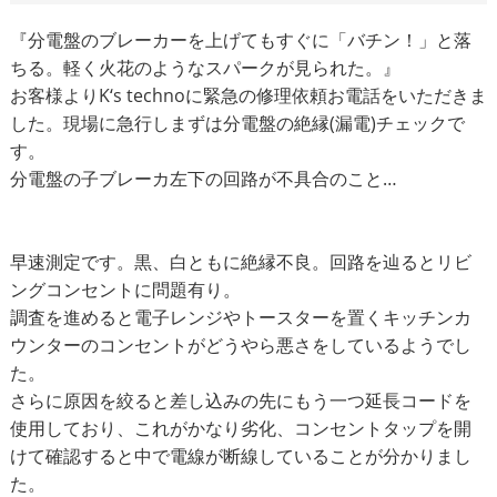
『分電盤のブレーカーを上げてもすぐに「バチン！」と落
ちる。軽く火花のようなスパークが見られた。』
お客様よりK‘s technoに緊急の修理依頼お電話をいただきま
した。現場に急行しまずは分電盤の絶縁(漏電)チェックで
す。
分電盤の子ブレーカ左下の回路が不具合のこと…
早速測定です。黒、白ともに絶縁不良。回路を辿るとリビ
ングコンセントに問題有り。
調査を進めると電子レンジやトースターを置くキッチンカ
ウンターのコンセントがどうやら悪さをしているようでし
た。
さらに原因を絞ると差し込みの先にもう一つ延長コードを
使用しており、これがかなり劣化、コンセントタップを開
けて確認すると中で電線が断線していることが分かりまし
た。