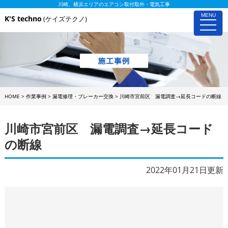
川崎、横浜エリアのエアコン取付取外・電気工事
MENU
K'S techno
(ケイズテクノ)
toggle
naviga
HOME
>
作業事例
>
漏電修理・ブレーカー交換
>
川崎市宮前区 漏電調査→延長コードの断線
川崎市宮前区 漏電調査→延長コード
の断線
2022年01月21日更新