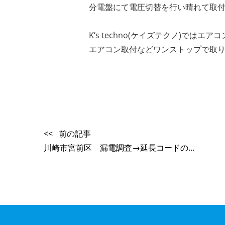
分電盤にて電圧切替を行い晴れて取
K‘s techno(ケイズテクノ)では
エアコン取付などワンストップで取
<< 前の記事
川崎市宮前区 漏電調査→延長コードの...