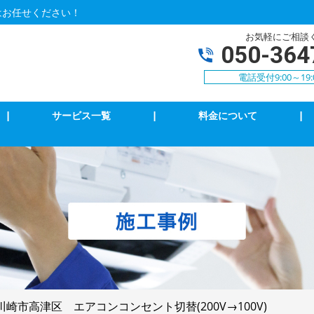
はお任せください！
お気軽にご相談
050-364
電話受付9:00～19:
|
サービス一覧
|
料金について
|
アコンクリーニング
エアコン修理・取付
明の修理・取付
コンセント修理・取付
相３線式切替工事
換気扇等修理・取付
犯カメラ
4k・8k受信工事
川崎市高津区 エアコンコンセント切替(200V→100V)