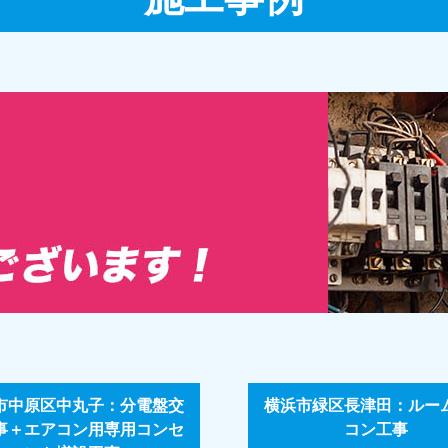
市中原区中丸子：分電盤交
横浜市緑区長津田：ルー
事＋エアコン用専用コンセ
コン工事