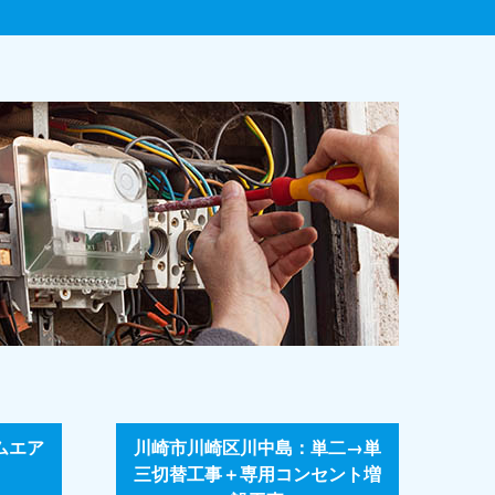
ムエア
川崎市川崎区川中島：単二→単
三切替工事＋専用コンセント増