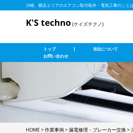
川崎、横浜エリアのエアコン取付取外・電気工事のこと
K'S techno
(ケイズテクノ)
トップ
|
当社について
お問い合わせ
業務用エアコン交換・取付・修理
エ
インターホン修理・取付
照
ブレーカー修理・取付
単
LAN、電気配線工事
防
HOME
>
作業事例
>
漏電修理・ブレーカー交換
>