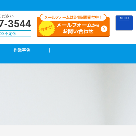
ください
MENU
7-3544
toggle
naviga
00 不定休
作業事例
|
TVアンテナ修理・取付
スイッチ修理・取付
漏電調査・修理