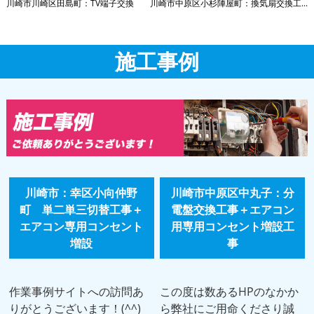
川崎市川崎区田島町：TV端子交換
川崎市中原区小杉陣屋町：換気扇交換工...
施工事例
川崎市：幸区小向仲野
川崎市中原区中丸子：分
町 単二単三切替工事＋
電盤交換工事＋エアコン
エアコン専用コンセント
用専用コンセント増設工
増設
事
作業事例サイトへの訪問あ
この度は数あるHPのなかか
りがとうございます！(^^)
ら弊社にご用命くださり誠