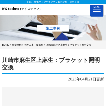
川崎、横浜エリアのエアコン取付取外・電気工事
MENU
K'S techno
(ケイズテクノ)
toggle
naviga
HOME
>
作業事例
>
照明工事・換気扇
>
川崎市麻生区上麻生：ブラケット照明交換
川崎市麻生区上麻生：ブラケット照明
交換
2023年04月21日更新