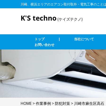
川崎、横浜エリアのエアコン取付取外・電気工事のこと
K'S techno
(ケイズテクノ)
トップ
|
当社について
お問い合わせ
業務用エアコン交換・取付・修理
エ
インターホン修理・取付
照
ブレーカー修理・取付
単
LAN、電気配線工事
防
HOME
>
作業事例
>
防犯対策
>
川崎市麻生区高石