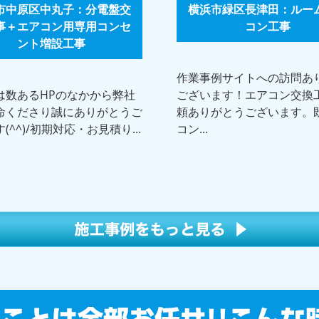
市中原区中丸子：分電盤交
横浜市緑区長津田：ルー
事＋エアコン用専用コンセ
コン工事
ント増設工事
作業事例サイトへの訪問あ
は数あるHPのなかから弊社
ございます！エアコン交換
命くださり誠にありがとうご
頼ありがとうございます。
(^^)/初期対応・お見積り...
コン...