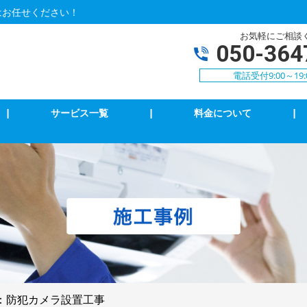
はお任せください！
お気軽にご相談
050-364
電話受付9:00～19:
|
サービス一覧
|
料金について
|
アコンクリーニング
エアコン修理・取付
明の修理・取付
コンセント修理・取付
相３線式切替工事
換気扇等修理・取付
犯カメラ
4k・8k受信工事
：防犯カメラ設置工事