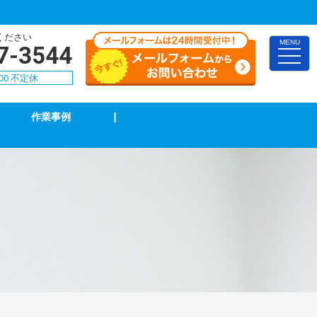
ください
MENU
7-3544
toggle
naviga
00 不定休
作業事例
|
TVアンテナ修理・取付
スイッチ修理・取付
漏電調査・修理