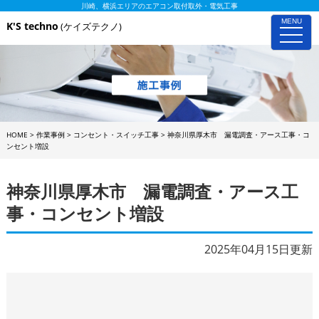
川崎、横浜エリアのエアコン取付取外・電気工事
MENU
K'S techno
(ケイズテクノ)
toggle
naviga
HOME
>
作業事例
>
コンセント・スイッチ工事
>
神奈川県厚木市 漏電調査・アース工事・コ
ンセント増設
神奈川県厚木市 漏電調査・アース工
事・コンセント増設
2025年04月15日更新