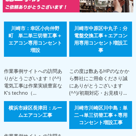
川崎市：幸区小向仲野
川崎市中原区中丸子：分
町 単二単三切替工事＋
電盤交換工事＋エアコン
エアコン専用コンセント
用専用コンセント増設工
増設
事
作業事例サイトへの訪問あ
この度は数あるHPのなかか
りがとうございます！(^^)
ら弊社にご用命くださり誠
電気工事は作業実績豊富な
にありがとうございます
K's techno（...
(^^)/初期対応・お見積り...
横浜市緑区長津田：ルー
川崎市川崎区川中島：単
ムエアコン工事
二→単三切替工事＋専用
コンセント増設工事