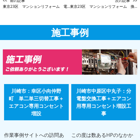
<< 前の記事
次の記事 >>
東京23区 マンションリフォーム 電...
東京23区 マンションリフォーム 換...
施工事例
川崎市：幸区小向仲野
川崎市中原区中丸子：分
町 単二単三切替工事＋
電盤交換工事＋エアコン
エアコン専用コンセント
用専用コンセント増設工
増設
事
作業事例サイトへの訪問あ
この度は数あるHPのなかか