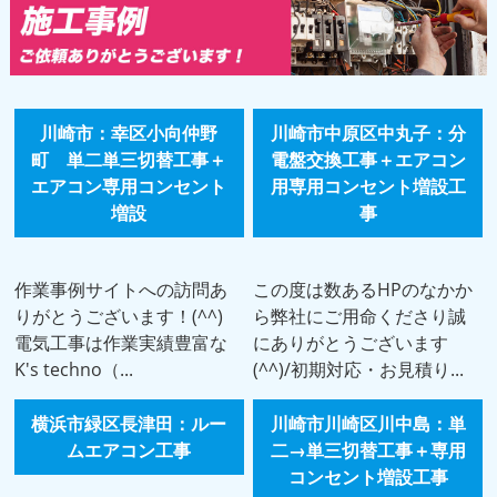
川崎市：幸区小向仲野
川崎市中原区中丸子：分
町 単二単三切替工事＋
電盤交換工事＋エアコン
エアコン専用コンセント
用専用コンセント増設工
増設
事
作業事例サイトへの訪問あ
この度は数あるHPのなかか
りがとうございます！(^^)
ら弊社にご用命くださり誠
電気工事は作業実績豊富な
にありがとうございます
K's techno（...
(^^)/初期対応・お見積り...
横浜市緑区長津田：ルー
川崎市川崎区川中島：単
ムエアコン工事
二→単三切替工事＋専用
コンセント増設工事