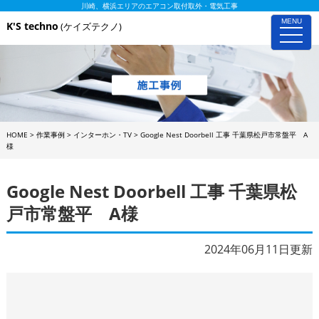
川崎、横浜エリアのエアコン取付取外・電気工事
MENU
K'S techno
(ケイズテクノ)
toggle
naviga
HOME
>
作業事例
>
インターホン・TV
>
Google Nest Doorbell 工事 千葉県松戸市常盤平 A
様
Google Nest Doorbell 工事 千葉県松
戸市常盤平 A様
2024年06月11日更新