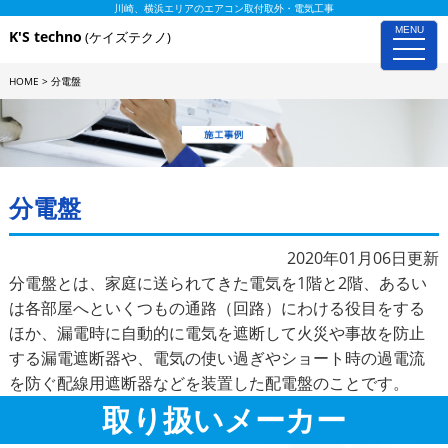
川崎、横浜エリアのエアコン取付取外・電気工事
MENU
K'S techno
(ケイズテクノ)
toggle
naviga
HOME
>
分電盤
施工事例詳細
分電盤
2020年01月06日更新
分電盤とは、家庭に送られてきた電気を1階と2階、あるい
は各部屋へといくつもの通路（回路）にわける役目をする
ほか、漏電時に自動的に電気を遮断して火災や事故を防止
する漏電遮断器や、電気の使い過ぎやショート時の過電流
を防ぐ配線用遮断器などを装置した配電盤のことです。
取り扱いメーカー